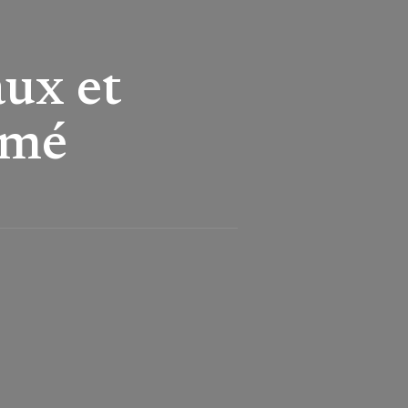
ux et
omé