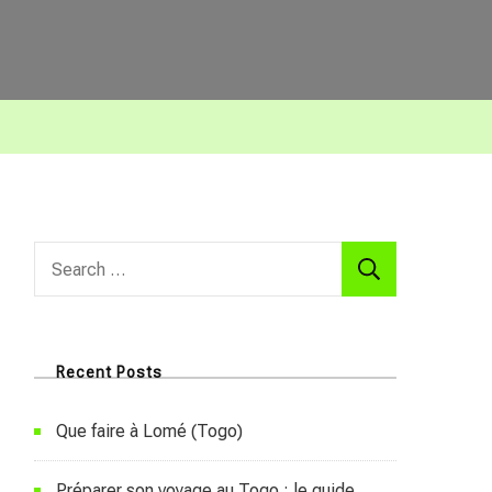
Search
for:
Recent Posts
Que faire à Lomé (Togo)
Préparer son voyage au Togo : le guide