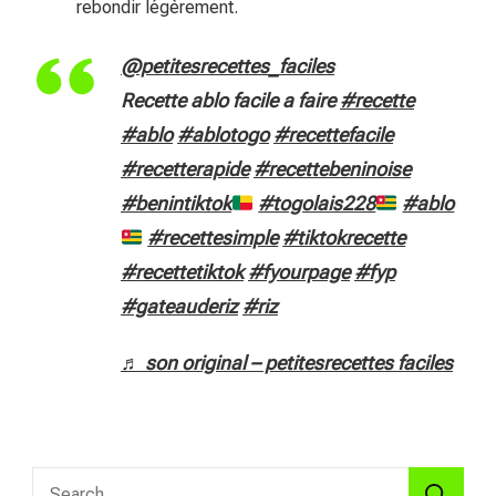
rebondir légèrement.
@petitesrecettes_faciles
Recette ablo facile a faire
#recette
#ablo
#ablotogo
#recettefacile
#recetterapide
#recettebeninoise
#benintiktok
#togolais228
#ablo
#recettesimple
#tiktokrecette
#recettetiktok
#fyourpage
#fyp
#gateauderiz
#riz
♬ son original – petitesrecettes faciles
Search