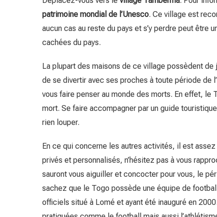
Déplacez-vous vers le
village Tamberma
. Pour infor
patrimoine mondial de l’Unesco
. Ce village est rec
aucun cas au reste du pays et s’y perdre peut être 
cachées du pays.
La plupart des maisons de ce village possèdent de j
de se divertir avec ses proches à toute période de l’
vous faire penser au monde des morts. En effet, le T
mort. Se faire accompagner par un guide touristique 
rien louper.
En ce qui concerne les autres activités, il est assez 
privés et personnalisés, n’hésitez pas à vous rappr
sauront vous aiguiller et concocter pour vous, le pér
sachez que le Togo possède une équipe de footbal
officiels situé à Lomé et ayant été inauguré en 2000. 
pratiquées comme le football mais aussi l’athlétisme 