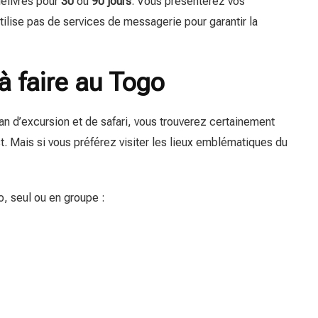
élivrés pour
30
ou
90 jours
. Vous présenterez vos
ilise pas de services de messagerie pour garantir la
à faire au Togo
fan d’excursion et de safari, vous trouverez certainement
t. Mais si vous préférez visiter les lieux emblématiques du
o, seul ou en groupe :