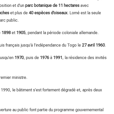
sition et d’un
parc botanique de 11 hectares
avec
uches
et plus de
40 espèces d’oiseaux
. Lomé est la seule
arc public.
e
1898
et
1905
, pendant la période coloniale allemande.
uis français jusqu’à l’indépendance du Togo le
27 avril 1960
.
 jusqu’en
1970
, puis de
1976
à
1991
, la résidence des invités
remier ministre.
 1990, le bâtiment s’est fortement dégradé et, après deux
verture au public font partie du programme gouvernemental