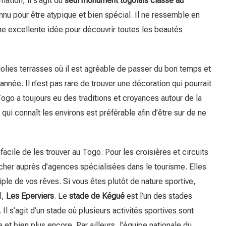
mation, il s’agit du
seul monument togolais classé au
onnu pour être atypique et bien spécial. Il ne ressemble en
une excellente idée pour découvrir toutes les beautés
olies terrasses où il est agréable de passer du bon temps et
année. Il n’est pas rare de trouver une décoration qui pourrait
ogo a toujours eu des traditions et croyances autour de la
qui connaît les environs est préférable afin d’être sur de ne
facile de les trouver au Togo. Pour les croisières et circuits
ocher auprès d’agences spécialisées dans le tourisme. Elles
iple de vos rêves. Si vous êtes plutôt de nature sportive,
l,
Les Eperviers
. Le
stade de Kégué
est l’un des stades
Il s’agit d’un stade où plusieurs activités sportives sont
et bien plus encore. Par ailleurs, l’équipe nationale du