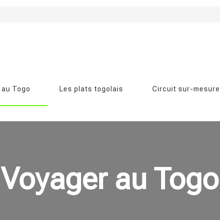
 au Togo
Les plats togolais
Circuit sur-mesure
Voyager au Togo