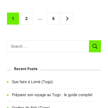
Posts
Page
Page
…
Page
1
2
6
pagination
Search
for:
Recent Posts
Que faire à Lomé (Togo)
Préparer son voyage au Togo : le guide complet
Grottes de Nok (Togo)