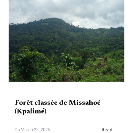
TOURISME
Forêt classée de Missahoé
(Kpalimé)
On
March 22, 2025
Read