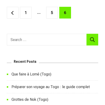
Posts
Page
…
Page
Page
1
5
6
pagination
Search
for:
Recent Posts
Que faire à Lomé (Togo)
Préparer son voyage au Togo : le guide complet
Grottes de Nok (Togo)