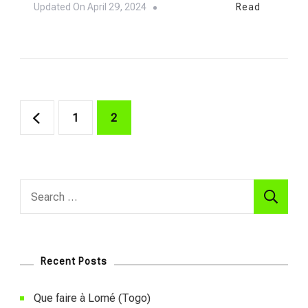
Updated On
April 29, 2024
Read
Posts
Page
Page
1
2
pagination
Search
for:
Recent Posts
Que faire à Lomé (Togo)