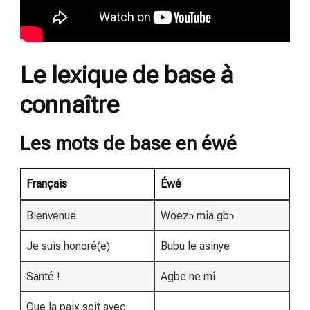
Le lexique de base à
connaître
Les mots de base en éwé
Français
Éwé
Bienvenue
Woezɔ mía gbɔ
Je suis honoré(e)
Bubu le asinye
Santé !
Agbe ne mí
Que la paix soit avec