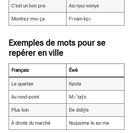
C’est un bon prix
Asi nyui wònye
Montrez-moi ça
Fi nam kpɔ
Exemples de mots pour se
repérer en ville
Français
Éwé
Le quartier
Kpota
Au rond-point
Mɔ`taƒo
Plus loin
Ðe didiƒe
À droite du marché
Nuɖusime le asi me