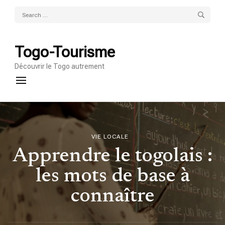
Search
for:
Togo-Tourisme
Découvrir le Togo autrement
VIE LOCALE
Apprendre le togolais :
les mots de base à
connaître