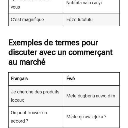
Ŋutifafa na nɔ anyi
vous
C’est magnifique
Edze tutututu
Exemples de termes pour
discuter avec un commerçant
au marché
Français
Éwé
Je cherche des produits
Mele dugbenu nuwo dim
locaux
On peut trouver un
Míate ŋu awɔ ɖeka ?
accord ?